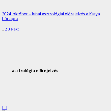
2024. október – kínai asztrológiai előrejelzés a Kutya
hónapra
1
2
3
Next
asztrológia előrejelzés