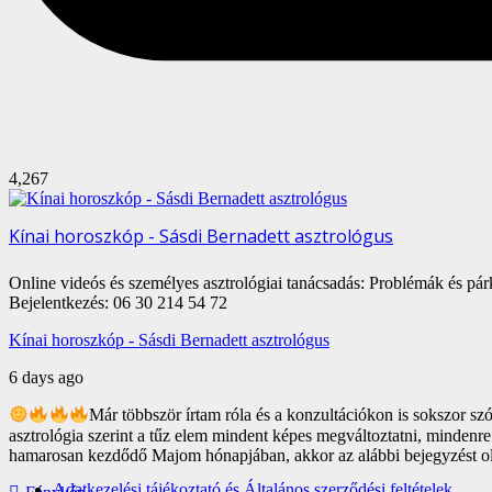
4,267
Kínai horoszkóp - Sásdi Bernadett asztrológus
Online videós és személyes asztrológiai tanácsadás: Problémák és pá
Bejelentkezés: 06 30 214 54 72
Kínai horoszkóp - Sásdi Bernadett asztrológus
6 days ago
Már többször írtam róla és a konzultációkon is sokszor szó
asztrológia szerint a tűz elem mindent képes megváltoztatni, mindenre
hamarosan kezdődő Majom hónapjában, akkor az alábbi bejegyzést ol
Adatkezelési tájékoztató és Általános szerződési feltételek