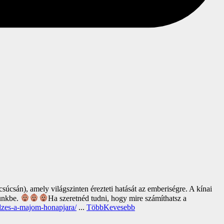
súcsán), amely világszinten érezteti hatását az emberiségre. A kínai
tünkbe.
Ha szeretnéd tudni, hogy mire számíthatsz a
elzes-a-majom-honapjara/
...
Több
Kevesebb