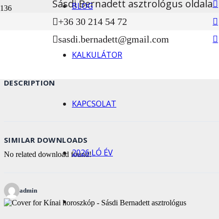
Sásdi Bernadett asztrológus oldala
BLOG
Download
61
File Size
479 KB
File Count
1
Create Date
2021-02-11
Last Updated
20
+36 30 214 54 72
sasdi.bernadett@gmail.com
Download
KALKULÁTOR
DESCRIPTION
KAPCSOLAT
SIMILAR DOWNLOADS
2026 LÓ ÉV
No related download found!
admin