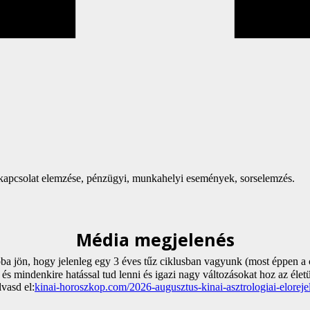
rkapcsolat elemzése, pénzügyi, munkahelyi események, sorselemzés.
Média megjelenés
ba jön, hogy jelenleg egy 3 éves tűz ciklusban vagyunk (most éppen a c
 és mindenkire hatással tud lenni és igazi nagy változásokat hoz az éle
vasd el:
kinai-horoszkop.com/2026-augusztus-kinai-asztrologiai-elorej