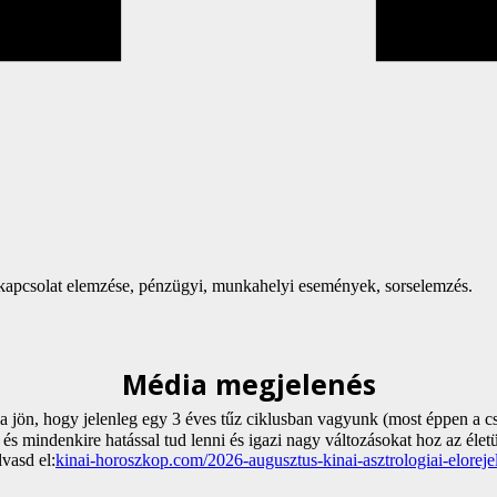
rkapcsolat elemzése, pénzügyi, munkahelyi események, sorselemzés.
Média megjelenés
 jön, hogy jelenleg egy 3 éves tűz ciklusban vagyunk (most éppen a csúc
 és mindenkire hatással tud lenni és igazi nagy változásokat hoz az éle
vasd el:
kinai-horoszkop.com/2026-augusztus-kinai-asztrologiai-elorej