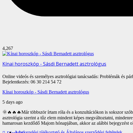
4,267
Kínai horoszkóp - Sásdi Bernadett asztrológus
Online videós és személyes asztrológiai tanácsadás: Problémák és pá
Bejelentkezés: 06 30 214 54 72
Kínai horoszkóp - Sásdi Bernadett asztrológus
5 days ago
🌞🔥🔥🔥Már többször írtam róla és a konzultációkon is sokszor szóba
asztrológia szerint a tűz elem mindent képes megváltoztatni, mindenre
hamarosan kezdődő Majom hónapjában, akkor az alábbi bejegyzést ol
Adatkezelési tájékoztató és Általános szerződési feltételek