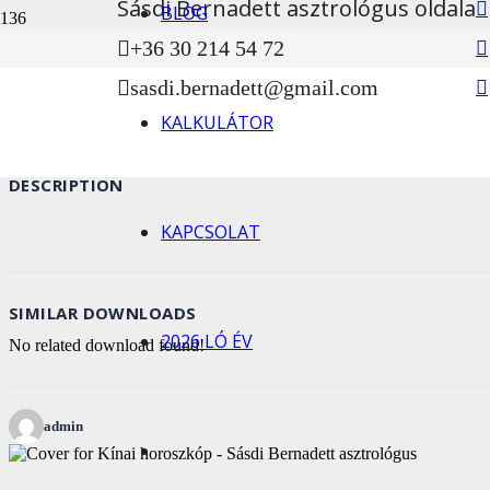
Sásdi Bernadett asztrológus oldala
BLOG
Download
31
File Size
511 KB
File Count
1
Create Date
2021-05-09
Last Updated
20
+36 30 214 54 72
sasdi.bernadett@gmail.com
Download
KALKULÁTOR
DESCRIPTION
KAPCSOLAT
SIMILAR DOWNLOADS
2026 LÓ ÉV
No related download found!
admin