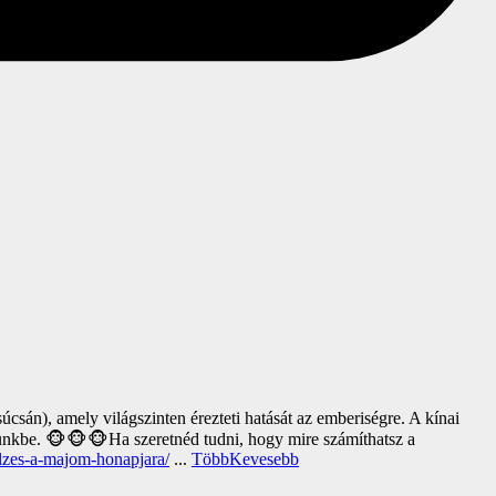
sán), amely világszinten érezteti hatását az emberiségre. A kínai
tünkbe.
🐵🐵🐵Ha szeretnéd tudni, hogy mire számíthatsz a
elzes-a-majom-honapjara/
...
Több
Kevesebb