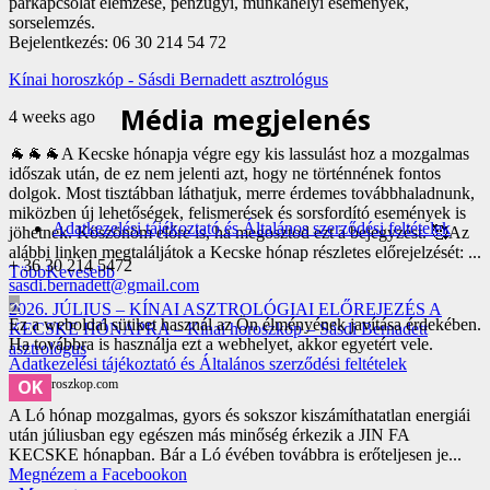
párkapcsolat elemzése, pénzügyi, munkahelyi események,
sorselemzés.
Bejelentkezés: 06 30 214 54 72
Kínai horoszkóp - Sásdi Bernadett asztrológus
Média megjelenés
4 weeks ago
🐐🐐🐐A Kecske hónapja végre egy kis lassulást hoz a mozgalmas
időszak után, de ez nem jelenti azt, hogy ne történnének fontos
dolgok. Most tisztábban láthatjuk, merre érdemes továbbhaladnunk,
miközben új lehetőségek, felismerések és sorsfordító események is
Adatkezelési tájékoztató és Általános szerződési feltételek
jöhetnek.
Köszönöm előre is, ha megosztod ezt a bejegyzést. 🥰
Az
alábbi linken megtaláljátok a Kecske hónap részletes előrejelzését:
...
+ 36 30 214 5472
Több
Kevesebb
sasdi.bernadett@gmail.com
2026. JÚLIUS – KÍNAI ASZTROLÓGIAI ELŐREJEZÉS A
Ez a weboldal sütiket használ az Ön élményének javítása érdekében.
KECSKE HÓNAPRA – Kínai horoszkóp – Sásdi Bernadett
Ha továbbra is használja ezt a webhelyet, akkor egyetért vele.
asztrológus
Adatkezelési tájékoztató és Általános szerződési feltételek
OK
kinai-horoszkop.com
A Ló hónap mozgalmas, gyors és sokszor kiszámíthatatlan energiái
után júliusban egy egészen más minőség érkezik a JIN FA
KECSKE hónapban. Bár a Ló évében továbbra is erőteljesen je...
Megnézem a Facebookon