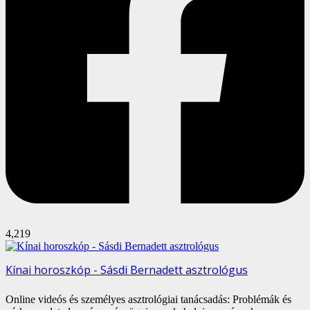
4,219
Kínai horoszkóp - Sásdi Bernadett asztrológus
Online videós és személyes asztrológiai tanácsadás: Problémák és