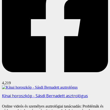
4,219
Kínai horoszkóp - Sásdi Bernadett asztrológus
Online videós és személyes asztrológiai tanácsadás: Problémák és