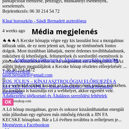
párkapcsolat elemzése, pénzügyi, munkahelyi események,
sorselemzés.
Bejelentkezés: 06 30 214 54 72
Kínai horoszkóp - Sásdi Bernadett asztrológus
Média megjelenés
4 weeks ago
🐐🐐🐐A Kecske hónapja végre egy kis lassulást hoz a mozgalmas
időszak után, de ez nem jelenti azt, hogy ne történnének fontos
dolgok. Most tisztábban láthatjuk, merre érdemes továbbhaladnunk,
miközben új lehetőségek, felismerések és sorsfordító események is
Adatkezelési tájékoztató és Általános szerződési feltételek
jöhetnek.
Köszönöm előre is, ha megosztod ezt a bejegyzést. 🥰
Az
alábbi linken megtaláljátok a Kecske hónap részletes előrejelzését:
...
+ 36 30 214 5472
Több
Kevesebb
sasdi.bernadett@gmail.com
2026. JÚLIUS – KÍNAI ASZTROLÓGIAI ELŐREJEZÉS A
Ez a weboldal sütiket használ az Ön élményének javítása érdekében.
KECSKE HÓNAPRA – Kínai horoszkóp – Sásdi Bernadett
Ha továbbra is használja ezt a webhelyet, akkor egyetért vele.
asztrológus
Adatkezelési tájékoztató és Általános szerződési feltételek
OK
kinai-horoszkop.com
A Ló hónap mozgalmas, gyors és sokszor kiszámíthatatlan energiái
után júliusban egy egészen más minőség érkezik a JIN FA
KECSKE hónapban. Bár a Ló évében továbbra is erőteljesen je...
Megnézem a Facebookon