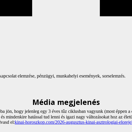
rkapcsolat elemzése, pénzügyi, munkahelyi események, sorselemzés.
Média megjelenés
ba jön, hogy jelenleg egy 3 éves tűz ciklusban vagyunk (most éppen a c
 és mindenkire hatással tud lenni és igazi nagy változásokat hoz az éle
vasd el:
kinai-horoszkop.com/2026-augusztus-kinai-asztrologiai-elorej