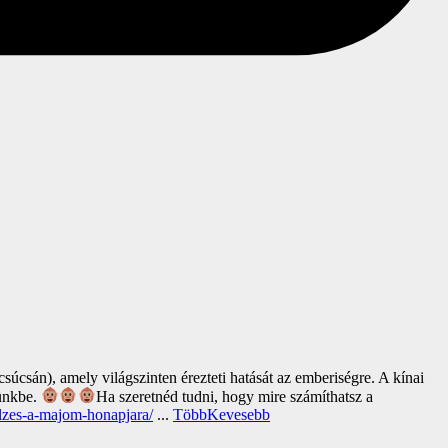
súcsán), amely világszinten érezteti hatását az emberiségre. A kínai
tünkbe.
Ha szeretnéd tudni, hogy mire számíthatsz a
elzes-a-majom-honapjara/
...
Több
Kevesebb