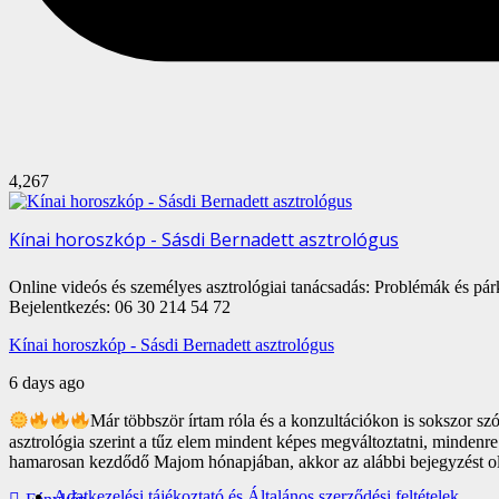
4,267
Kínai horoszkóp - Sásdi Bernadett asztrológus
Online videós és személyes asztrológiai tanácsadás: Problémák és pá
Bejelentkezés: 06 30 214 54 72
Kínai horoszkóp - Sásdi Bernadett asztrológus
6 days ago
Már többször írtam róla és a konzultációkon is sokszor szó
asztrológia szerint a tűz elem mindent képes megváltoztatni, mindenre
hamarosan kezdődő Majom hónapjában, akkor az alábbi bejegyzést ol
Adatkezelési tájékoztató és Általános szerződési feltételek