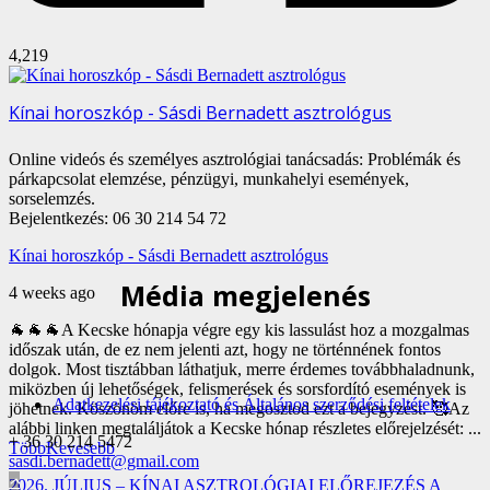
4,219
Kínai horoszkóp - Sásdi Bernadett asztrológus
Online videós és személyes asztrológiai tanácsadás: Problémák és
párkapcsolat elemzése, pénzügyi, munkahelyi események,
sorselemzés.
Bejelentkezés: 06 30 214 54 72
Kínai horoszkóp - Sásdi Bernadett asztrológus
Média megjelenés
4 weeks ago
🐐🐐🐐A Kecske hónapja végre egy kis lassulást hoz a mozgalmas
időszak után, de ez nem jelenti azt, hogy ne történnének fontos
dolgok. Most tisztábban láthatjuk, merre érdemes továbbhaladnunk,
miközben új lehetőségek, felismerések és sorsfordító események is
Adatkezelési tájékoztató és Általános szerződési feltételek
jöhetnek.
Köszönöm előre is, ha megosztod ezt a bejegyzést. 🥰
Az
alábbi linken megtaláljátok a Kecske hónap részletes előrejelzését:
...
+ 36 30 214 5472
Több
Kevesebb
sasdi.bernadett@gmail.com
2026. JÚLIUS – KÍNAI ASZTROLÓGIAI ELŐREJEZÉS A