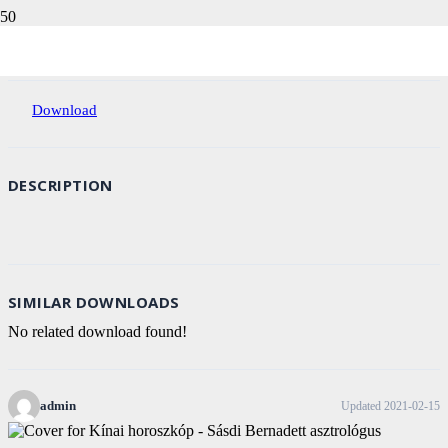
Download
41
File Size
1 MB
File Count
1
Create Date
2021-02-15
Last Updated
2021-02-15
Download
DESCRIPTION
SIMILAR DOWNLOADS
No related download found!
admin
Updated 2021-02-15