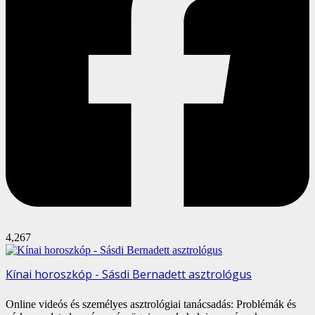
4,267
Kínai horoszkóp - Sásdi Bernadett asztrológus
Online videós és személyes asztrológiai tanácsadás: Problémák és