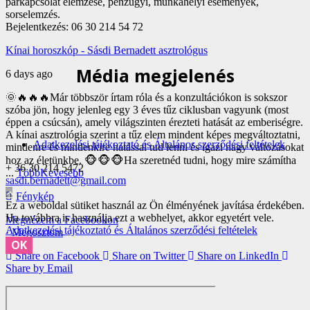
párkapcsolat elemzése, pénzügyi, munkahelyi események,
sorselemzés.
Bejelentkezés: 06 30 214 54 72
Kínai horoszkóp - Sásdi Bernadett asztrológus
Média megjelenés
6 days ago
🌞🔥🔥🔥Már többször írtam róla és a konzultációkon is sokszor
szóba jön, hogy jelenleg egy 3 éves tűz ciklusban vagyunk (most
éppen a csúcsán), amely világszinten érezteti hatását az emberiségre.
A kínai asztrológia szerint a tűz elem mindent képes megváltoztatni,
Adatkezelési tájékoztató és Általános szerződési feltételek
mindenre és mindenkire hatással tud lenni és igazi nagy változásokat
hoz az életünkbe.
🐵🐵🐵Ha szeretnéd tudni, hogy mire számítha
+ 36 30 214 5472
...
Több
Kevesebb
sasdi.bernadett@gmail.com
Fénykép
Ez a weboldal sütiket használ az Ön élményének javítása érdekében.
Ha továbbra is használja ezt a webhelyet, akkor egyetért vele.
Megnézem a Facebookon
Adatkezelési tájékoztató és Általános szerződési feltételek
·
Megosztom
OK
Share on Facebook
Share on Twitter
Share on LinkedIn
Share by Email